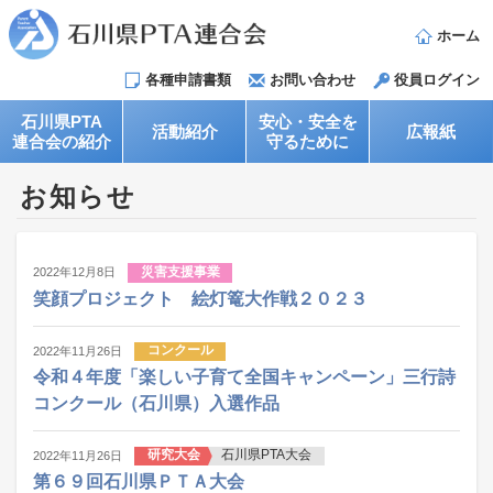
ホーム
各種申請書類
お問い合わせ
役員ログイン
石川県PTA
安心・安全を
活動紹介
広報紙
連合会の紹介
守るために
お知らせ
災害支援事業
2022年12月8日
笑顔プロジェクト 絵灯篭大作戦２０２３
コンクール
2022年11月26日
令和４年度「楽しい子育て全国キャンペーン」三行詩
コンクール（石川県）入選作品
研究大会
石川県PTA大会
2022年11月26日
第６９回石川県ＰＴＡ大会