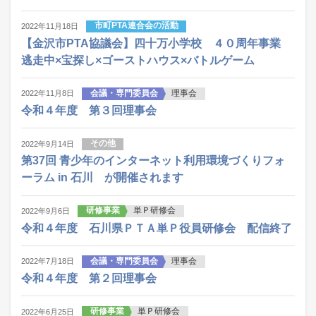
市町PTA連合会の活動
2022年11月18日
【金沢市PTA協議会】四十万小学校 ４０周年事業
逃走中×宝探し×ゴーストハウス×バトルゲーム
会議・専門委員会
理事会
2022年11月8日
令和４年度 第３回理事会
その他
2022年9月14日
第37回 青少年のインターネット利用環境づくりフォ
ーラム in 石川 が開催されます
研修事業
単Ｐ研修会
2022年9月6日
令和４年度 石川県ＰＴＡ単Ｐ役員研修会 配信終了
会議・専門委員会
理事会
2022年7月18日
令和４年度 第２回理事会
研修事業
単Ｐ研修会
2022年6月25日