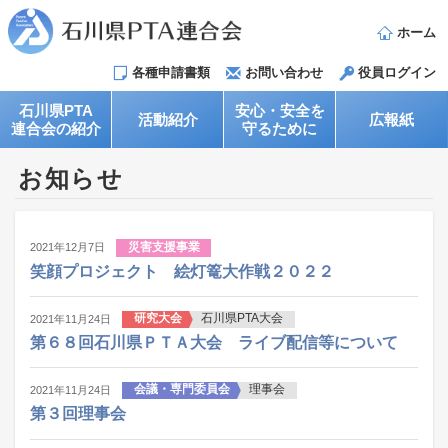
ホーム
各種申請書類
お問い合わせ
役員ログイン
石川県PTA
安心・安全を
活動紹介
広報紙
連合会の紹介
守るために
お知らせ
災害支援事業
2021年12月7日
笑顔プロジェクト 絵灯篭大作戦２０２２
研究大会
石川県PTA大会
2021年11月24日
第６８回石川県ＰＴＡ大会 ライブ配信等について
会議・専門委員会
理事会
2021年11月24日
第３回理事会