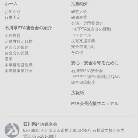
ホーム
活動紹介
お知らせ
研究大会
行事予定
研修事業
会議・専門委員会
石川県PTA連合会の紹介
市町PTA連合会の活動
コンクール
会長挨拶
災害支援事業
活動方針と目標
安全啓発活動
連合会の規約
その他
連合会の組織
沿革
安心・安全を守るために
本年度運営組織
本年度事業計画
石川県PTA安全会
小中学生総合保障制度Q&A
総合保障制度
広報紙
PTA会長応援マニュアル
石川県PTA連合会
920-0918
石川県金沢市尾山町10番5号
石川県文教会館内
電話 076-261-3887