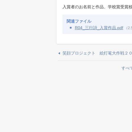
​入賞者のお名前と作品、学校賞受賞校
関連ファイル
R04_三行詩_入賞作品.pdf
（2.
笑顔プロジェクト 絵灯篭大作戦２
すべ