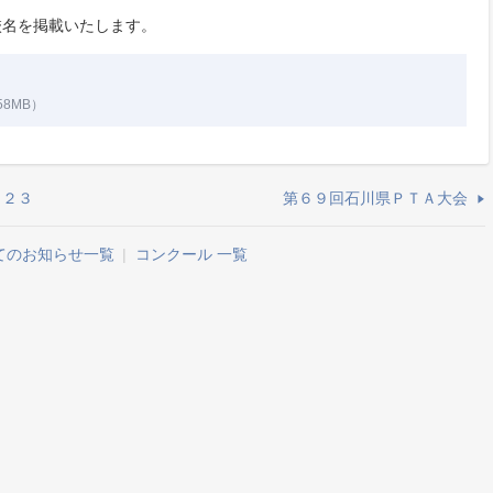
名を掲載いたします。​​
58MB）
０２３
第６９回石川県ＰＴＡ大会
てのお知らせ一覧
|
コンクール 一覧