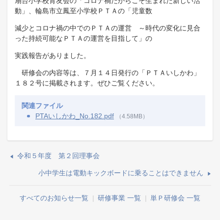
扇台小学校育友会の「コロナ禍だからこそ生まれた新しい活
動」、輪島市立鳳至小学校ＰＴＡの「児童数
減少とコロナ禍の中でのＰＴＡの運営 ～時代の変化に見合
った持続可能なＰＴＡの運営を目指して」の
実践報告がありました。
研修会の内容等は、７月１４日発行の「ＰＴＡいしかわ」
１８２号に掲載されます。ぜひご覧ください。
関連ファイル
PTAいしかわ_No.182.pdf
（4.58MB）
令和５年度 第２回理事会
小中学生は電動キックボードに乗ることはできません
すべてのお知らせ一覧
|
研修事業 一覧
|
単Ｐ研修会 一覧