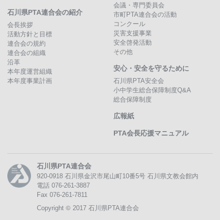
会議・専門委員会
石川県PTA連合会の紹介
市町PTA連合会の活動
コンクール
会長挨拶
災害支援事業
活動方針と目標
安全啓発活動
連合会の規約
その他
連合会の組織
沿革
安心・安全を守るために
本年度運営組織
本年度事業計画
石川県PTA安全会
小中学生総合保障制度Q&A
総合保障制度
広報紙
PTA会長応援マニュアル
石川県PTA連合会
920-0918
石川県金沢市尾山町10番5号
石川県文教会館内
電話 076-261-3887
Fax 076-261-7811
©
Copyright
2017 石川県PTA連合会