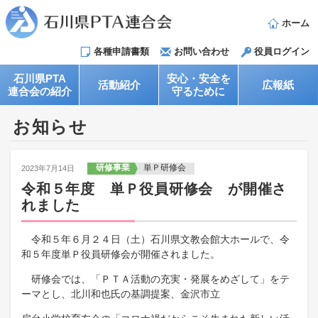
ホーム
各種申請書類
お問い合わせ
役員ログイン
石川県PTA
安心・安全を
活動紹介
広報紙
連合会の紹介
守るために
お知らせ
研修事業
単Ｐ研修会
2023年7月14日
令和５年度 単Ｐ役員研修会 が開催さ
れました
令和５年６月２４日（土）​石川県文教会館大ホールで、令
和５年度単Ｐ役員研修会が開催されました。
研修会では、「ＰＴＡ活動の充実・発展をめざして」をテ
ーマとし、北川和也氏の基調提案、金沢市立