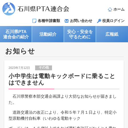
ホーム
各種申請書類
お問い合わせ
役員ログイン
石川県PTA
安心・安全を
活動紹介
広報紙
連合会の紹介
守るために
お知らせ
その他
2023年7月12日
小中学生は電動キックボードに乗ること
はできません
石川県警察本部交通企画課より大切なお知らせが届きまし
た。
道路交通法の改正により、令和５年７月１日より、特定小
型原動機付自転車（いわゆる電動キック