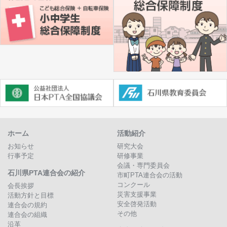
ホーム
活動紹介
お知らせ
研究大会
行事予定
研修事業
会議・専門委員会
石川県PTA連合会の紹介
市町PTA連合会の活動
コンクール
会長挨拶
災害支援事業
活動方針と目標
安全啓発活動
連合会の規約
その他
連合会の組織
沿革