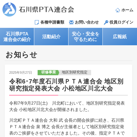
ホーム
各種申請書類
お問い合わせ
役員ログイン
石川県PTA
安心・安全を
活動紹介
広報紙
連合会の紹介
守るために
お知らせ
研修事業
地区別研究指定
2025年9月27日
令和6･7年度石川県ＰＴＡ連合会 地区別
研究指定発表大会 小松地区川北大会
令和7年9月27日(土) 川北町において、地区別研究指定発表
大会 小松地区川北大会が開催されました。
川北町ＰＴＡ連合会 大和 武 会長の開会挨拶に続き、石川県
ＰＴＡ連合会 泉 博之 会長が主催者として地区別研究指定発
表のご挨拶をさせていただきました。その後、指定ＰＴＡで