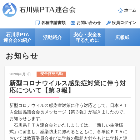
ホーム
各種申請書類
お問い合わせ
役員ログイン
石川県PTA
安心・安全を
活動紹介
広報紙
連合会の紹介
守るために
お知らせ
安全啓発活動
2020年6月3日
新型コロナウイルス感染症対策に伴う対
応について【第３報】
新型コロナウィルス感染症対策に伴う対応として、日本ＰＴ
Ａ全国協議会会長メッセージ【第３報】が届きましたので、
お知らせします。​
石川県ＰＴＡ連合会といたしましては、「新しい生活様
式」に留意し、感染防止に努めるとともに、各単位ＰＴＡに
おいては教育委員会並びに学校の取組方針をもとに学校と連