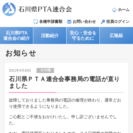
ホーム
各種申請書類
お問い合わせ
役員ログイン
石川県PTA
安心・安全を
活動紹介
広報紙
連合会の紹介
守るために
お知らせ
その他
2021年4月26日
石川県ＰＴＡ連合会事務局の電話が直り
ました
故障しておりました事務局の電話の修理が終わり、通常どお
り使用できるようになりました。
ご心配とご不便をおかけいたし、申し訳ございませんでし
た。