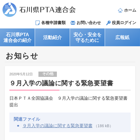
ホーム
各種申請書類
お問い合わせ
役員ログイン
石川県PTA
安心・安全を
活動紹介
広報紙
連合会の紹介
守るために
お知らせ
その他
2020年5月12日
９月入学の議論に関する緊急要望書
日本ＰＴＡ全国協議会 ９月入学の議論に関する緊急要望書​
提出
関連ファイル
９月入学の議論に関する緊急要望書
（186 kB）