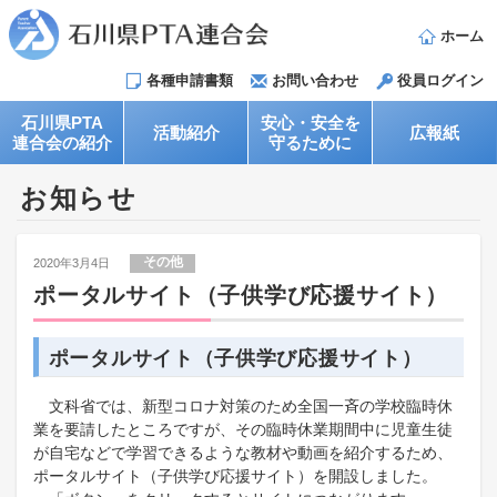
ホーム
各種申請書類
お問い合わせ
役員ログイン
石川県PTA
安心・安全を
活動紹介
広報紙
連合会の紹介
守るために
お知らせ
その他
2020年3月4日
ポータルサイト（子供学び応援サイト）
​ポータルサイト（子供学び応援サイト）
​文科省では、新型コロナ対策のため全国一斉の学校臨時休
業を要請したところですが、その臨時休業期間中に児童生徒
が自宅などで学習できるような教材や動画を紹介するため、
ポータルサイト（子供学び応援サイト）を開設しました。