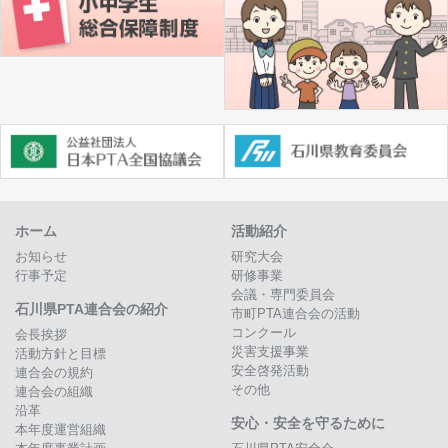
ホーム
活動紹介
お知らせ
研究大会
行事予定
研修事業
会議・専門委員会
石川県PTA連合会の紹介
市町PTA連合会の活動
コンクール
会長挨拶
災害支援事業
活動方針と目標
安全啓発活動
連合会の規約
その他
連合会の組織
沿革
安心・安全を守るために
本年度運営組織