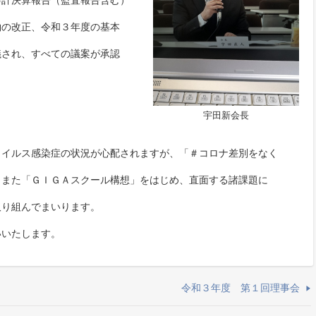
会計決算報告（監査報告含む）
約の改正、令和３年度の基本
議され、すべての議案が承認
宇田新会長
ウイルス感染症の状況が心配されますが、「＃コロナ差別をなく
、また「ＧＩＧＡスクール構想」をはじめ、直面する諸課題に
取り組んでまいります。
いたします。
令和３年度 第１回理事会