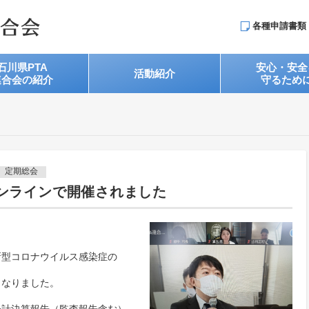
各種申請書類
石川県PTA
安心・安全
活動紹介
連合会の紹介
守るため
定期総会
ンラインで開催されました
新型コロナウイルス感染症の
となりました。