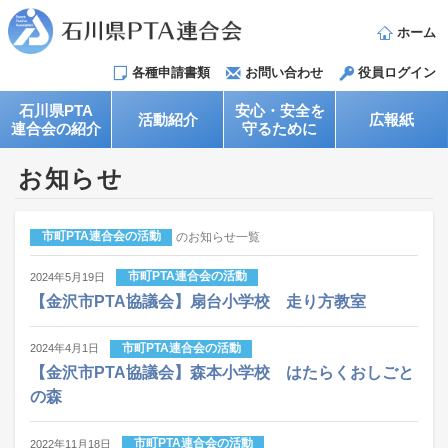
ホーム
各種申請書類
お問い合わせ
役員ログイン
石川県PTA
安心・安全を
活動紹介
広報紙
連合会の紹介
守るために
お知らせ
のお知らせ一覧
市町PTA連合会の活動
市町PTA連合会の活動
2024年5月19日
【金沢市PTA協議会】扇台小学校 走り方教室
市町PTA連合会の活動
2024年4月1日
【金沢市PTA協議会】森本小学校 はたらくおしごと
の森
市町PTA連合会の活動
2022年11月18日