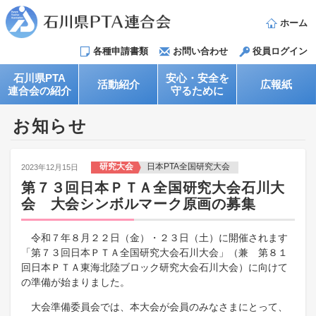
ホーム
各種申請書類
お問い合わせ
役員ログイン
石川県PTA
安心・安全を
活動紹介
広報紙
連合会の紹介
守るために
お知らせ
研究大会
日本PTA全国研究大会
2023年12月15日
第７３回日本ＰＴＡ全国研究大会石川大
会 大会シンボルマーク原画の募集
令和７年８月２２日（金）​・２３日（土）に開催されます
「第７３回日本ＰＴＡ全国研究大会石川大会」（兼 第８１
回日本ＰＴＡ東海北陸ブロック研究大会石川大会）に向けて
の準備が始まりました。
大会準備委員会では、本大会が会員のみなさまにとって、