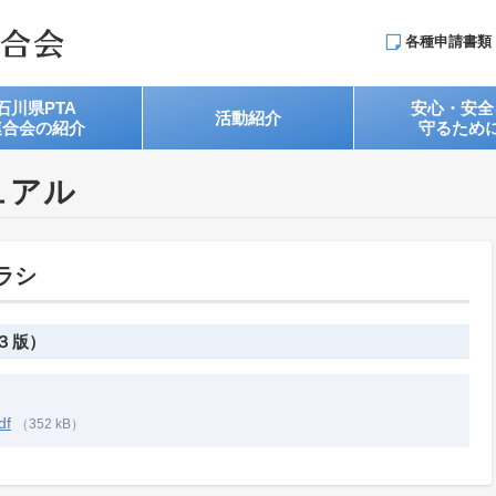
各種申請書類
石川県PTA
安心・安全
活動紹介
連合会の紹介
守るため
ュアル
ラシ
３版）
f
（352 kB）