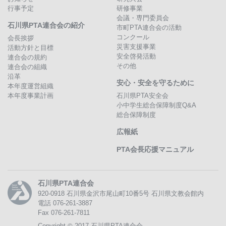
行事予定
研修事業
会議・専門委員会
石川県PTA連合会の紹介
市町PTA連合会の活動
コンクール
会長挨拶
災害支援事業
活動方針と目標
安全啓発活動
連合会の規約
その他
連合会の組織
沿革
安心・安全を守るために
本年度運営組織
本年度事業計画
石川県PTA安全会
小中学生総合保障制度Q&A
総合保障制度
広報紙
PTA会長応援マニュアル
石川県PTA連合会
920-0918
石川県金沢市尾山町10番5号
石川県文教会館内
電話 076-261-3887
Fax 076-261-7811
©
Copyright
2017 石川県PTA連合会